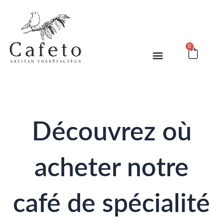
Aller
au
contenu
0
Cart
Découvrez où
acheter notre
café de spécialité