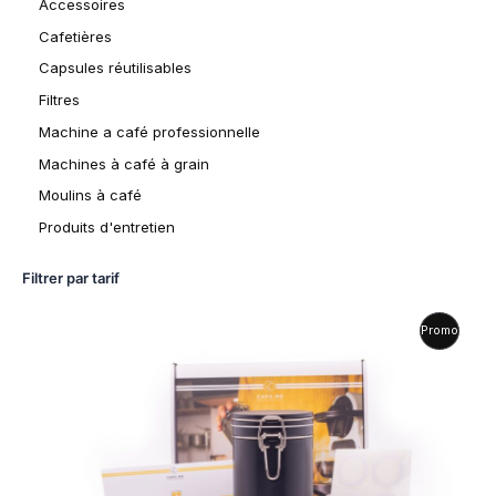
Accessoires
Cafetières
Capsules réutilisables
Filtres
Machine a café professionnelle
Machines à café à grain
Moulins à café
Produits d'entretien
Filtrer par tarif
L
L
P
Promo
e
e
p
p
R
r
r
i
i
O
x
x
i
a
D
n
c
i
t
U
t
u
i
e