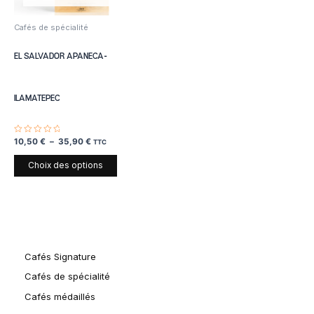
options
peuvent
Cafés de spécialité
être
choisies
EL SALVADOR APANECA-
sur
la
page
ILAMATEPEC
du
produit
Note
10,50
€
–
35,90
€
TTC
0
sur
5
Choix des options
Cafés Signature
Cafés de spécialité
Cafés médaillés