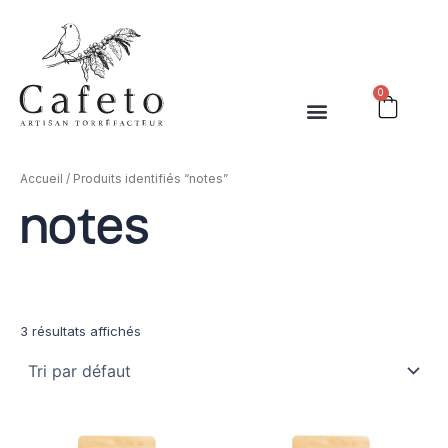
Aller
au
contenu
0
Cart
Accueil
/ Produits identifiés “notes”
notes
3 résultats affichés
Plage
Plage
Ce
Ce
de
de
produit
produit