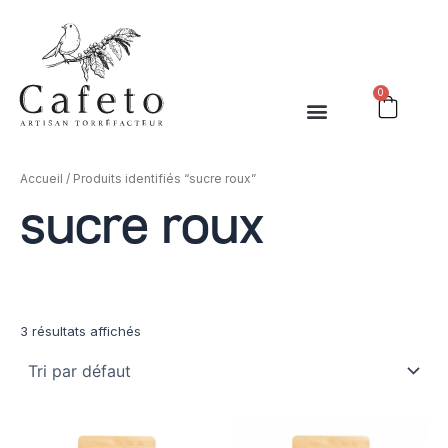
Aller
au
contenu
0
Cart
Accueil
/ Produits identifiés “sucre roux”
sucre roux
3 résultats affichés
Plage
Plage
Ce
Ce
de
de
produit
produit