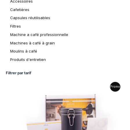
Accessoires
Cafetières
Capsules réutilisables
Filtres
Machine a café professionnelle
Machines à café à grain
Moulins à café
Produits d'entretien
Filtrer par tarif
L
L
P
Promo
e
e
p
p
R
r
r
i
i
O
x
x
i
a
D
n
c
i
t
U
t
u
i
e