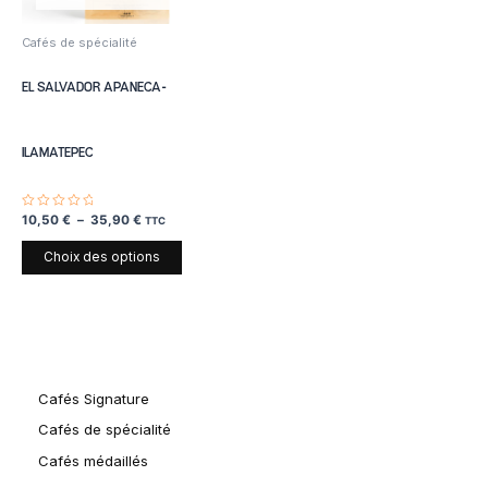
options
peuvent
Cafés de spécialité
être
choisies
EL SALVADOR APANECA-
sur
la
page
ILAMATEPEC
du
produit
Note
10,50
€
–
35,90
€
TTC
0
sur
5
Choix des options
Cafés Signature
Cafés de spécialité
Cafés médaillés