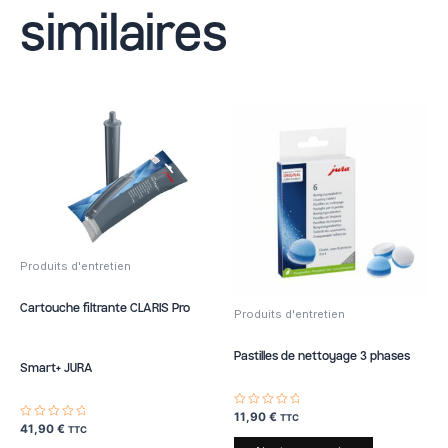
similaires
Produits d'entretien
Cartouche filtrante CLARIS Pro
Produits d'entretien
Pastilles de nettoyage 3 phases
Smart+ JURA
Note
11,90
€
TTC
0
Note
41,90
€
TTC
sur
0