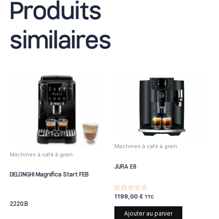
Produits
similaires
Machines à café à grain
Machines à café à grain
JURA E8
DELONGHI Magnifica Start FEB
Note
1199,00
€
TTC
0
2220.B
sur
5
Ajouter au panier