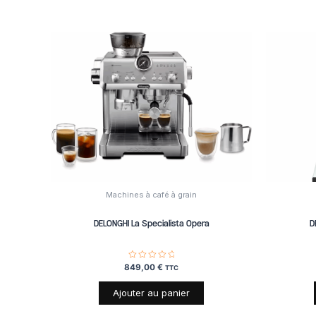
Machines à café à grain
DELONGHI La Specialista Opera
D
849,00
Note
€
TTC
0
sur
5
Ajouter au panier