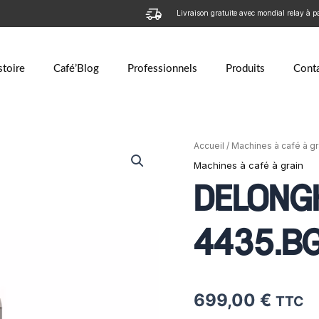
Livraison gratuite avec mondial relay à p
stoire
Café’Blog
Professionnels
Produits
Cont
quantité
Accueil
/
Machines à café à gr
de
Machines à café à grain
DELONGHI
Rivelia
DELONGH
FEB
4435.BG
4435.B
699,00
€
TTC