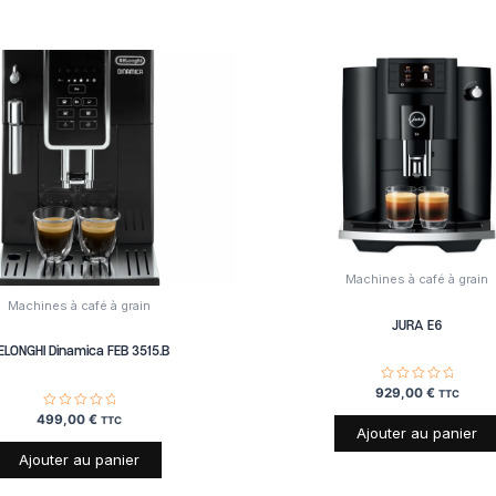
Machines à café à grain
Machines à café à grain
JURA E6
ELONGHI Dinamica FEB 3515.B
929,00
Note
€
TTC
0
sur
499,00
Note
€
TTC
5
0
Ajouter au panier
sur
5
Ajouter au panier