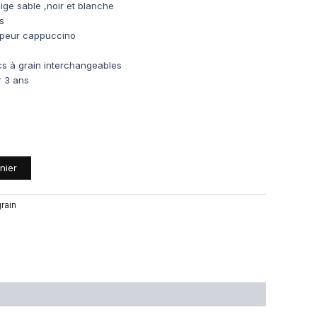
ige sable ,noir et blanche
s
vapeur cappuccino
acs à grain interchangeables
r 3 ans
nier
rain