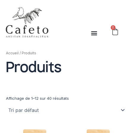
Aller
au
contenu
0
Cart
Accueil
/ Produits
Produits
Affichage de 1–12 sur 40 résultats
Plage
Plage
Ce
Ce
de
de
produit
produit