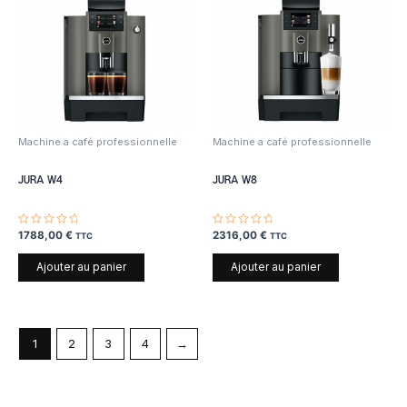
Machine a café professionnelle
Machine a café professionnelle
JURA W4
JURA W8
Note
1788,00
€
Note
2316,00
€
TTC
TTC
0
0
sur
sur
5
5
Ajouter au panier
Ajouter au panier
1
2
3
4
→