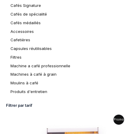
Cafés Signature
Cafés de spécialité
Cafés médaillés
Accessoires
Cafetières
Capsules réutilisables
Filtres
Machine a café professionnelle
Machines à café à grain
Moulins à café
Produits d'entretien
Filtrer par tarif
L
L
P
Promo
e
e
p
p
R
r
r