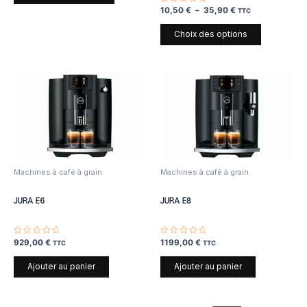
Note
10,50
€
–
35,90
€
TTC
0
sur
5
Choix des options
Machines à café à grain
Machines à café à grain
JURA E6
JURA E8
Note
929,00
€
Note
1199,00
€
TTC
TTC
0
0
sur
sur
5
5
Ajouter au panier
Ajouter au panier