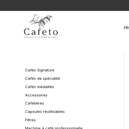
Aller
au
contenu
Hi
Cafés Signature
Cafés de spécialité
Cafés médaillés
Accessoires
Cafetières
Capsules réutilisables
Filtres
Machine a café professionnelle