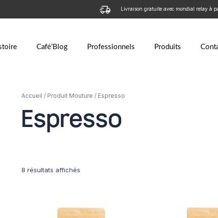
Livraison gratuite avec mondial relay à p
stoire
Café’Blog
Professionnels
Produits
Cont
Accueil
/ Produit Mouture / Espresso
Espresso
8 résultats affichés
Plage
Ce
de
produit
prix :