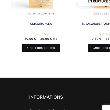
EN RUPTURE 
peuvent
être
choisies
Cafés de spécialité
Cafés de spé
sur
la
COLOMBIA HUILA
EL SALVADOR APANE
page
du
produit
10,50
Note
€
–
35,90
€
10,50
Note
€
–
35
TTC
0
0
sur
sur
5
5
Choix des options
Choix des 
INFORMATIONS