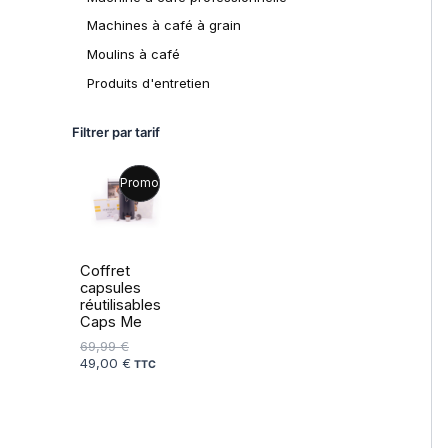
Machines à café à grain
Moulins à café
Produits d'entretien
Filtrer par tarif
L
L
P
Promo
e
e
p
p
R
r
r
i
i
O
x
x
Coffret
i
a
capsules
D
n
c
réutilisables
i
t
Caps Me
U
t
u
69,99
€
i
e
I
49,00
€
a
l
TTC
l
e
T
é
s
t
t
E
a